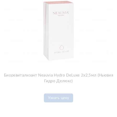
Биоревитализант Neauvia Hydro DeLuxe 2x2,5мл (Ньювия
Гидро Делюкс)
Узнать цену