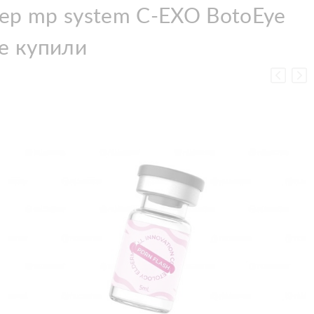
ер mp system C-EXO BotoEye
е купили