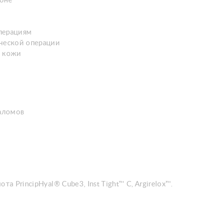
зоне
перациям
ической операции
а кожи
аломов
а PrincipHyal® Cube3, Inst Tight™ C, Argirelox™.