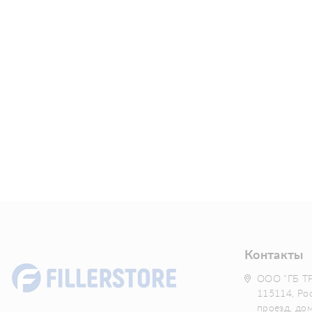
Контакты
ООО "ГБ Т
115114, Ро
проезд, до