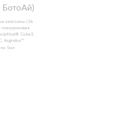
 БотоАй)
ые экзосомы (36
, гиалуроновая
ncipHyal® Cube3,
C, Argirelox™.
 по 5мл
1