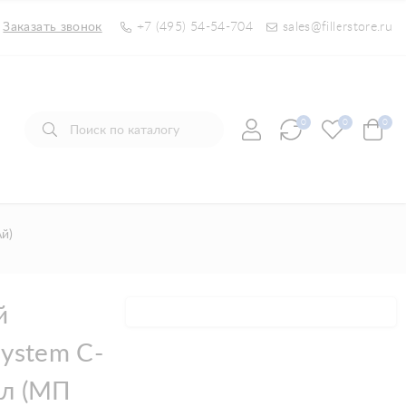
Заказать звонок
+7 (495) 54-54-704
sales@fillerstore.ru
0
0
0
й)
й
ystem C-
мл (МП