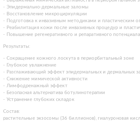
- Выраженная мимическая активность в периорбитальной 
- Эпидермально-дермальные заломы
- Восстановление микроциркуляции
- Подготовка к инвазивным методиками и пластическим о
- Реабилитация кожи после инвазивных процедур и пласт
- Повышение регенеративного и репаративного потенциал
Результаты:
- Сокращение кожного лоскута в периорбитальный зоне
- Глубокое увлажнение
- Разглаживающий эффект эпидермальных и дермальных з
- Снижение мимической активности
- Лимфодренажный эффект
- Безопасная альтернатива ботулинотерапии
- Устранение глубоких складок
Состав:
растительные экзосомы (36 биллионов), гиалуроновая кислот