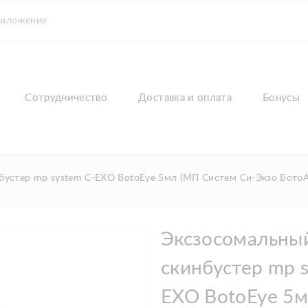
риложение
Сотрудничество
Доставка и оплата
Бонусы
бустер mp system C-EXO BotoEye 5мл (МП Систем Си-Экзо БотоА
Эксзосомальны
скинбустер mp s
EXO BotoEye 5