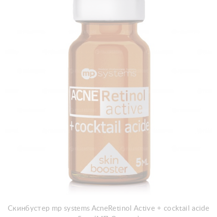
Скинбустер mp systems AcneRetinol Active + cocktail acide