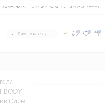
Заказать звонок
+7 (495) 54-54-704
sales@fillerstore.ru
0
0
0
тела
IM BODY
тик Слим