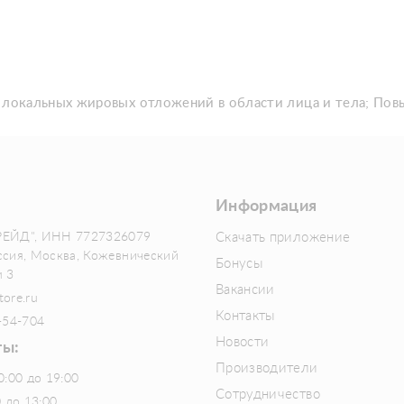
локальных жировых отложений в области лица и тела; Пов
Информация
РЕЙД", ИНН 7727326079
Скачать приложение
ссия, Москва, Кожевнический
Бонусы
м 3
Вакансии
tore.ru
Контакты
-54-704
Новости
ты:
Производители
0:00 до 19:00
Сотрудничество
0 до 13:00