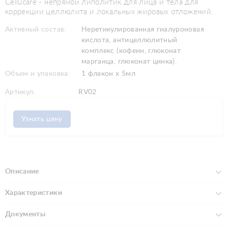
Cellucare - непрямой липолитик для лица и тела для
коррекции целлюлита и локальных жировых отложений.
Активный состав:
Неретикулированная гиалуроновая
кислота, антицеллюлитный
комплекс (кофеин, глюконат
марганца, глюконат цинка).
Объем и упаковка:
1 флакон х 5мл
Артикул:
RV02
Узнать цену
Описание
Характеристики
Документы