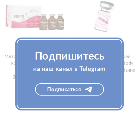
Подпишитесь
Мезококтейль по уходу за
Гель по уходу за кожей
кожей Fibrojenyx Cel
Eldermafill Mania Full Body
на наш канал в Telegram
Kosmethod 20мл
5мл (Эльдермафилл Маниа
(Косметход Фибро)
Фулл Боди)
Подписаться