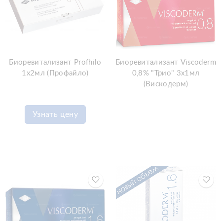
Биоревитализант Profhilo
Биоревитализант Viscoderm
1x2мл (Профайло)
0,8% "Трио" 3х1мл
(Вискодерм)
Узнать цену