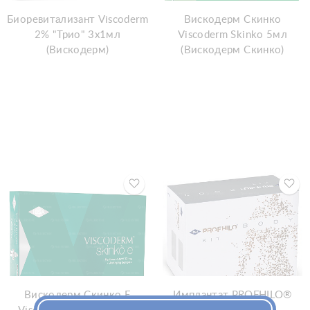
Биоревитализант Viscoderm
Вискодерм Скинко
2% "Трио" 3х1мл
Visсoderm Skinko 5мл
(Вискодерм)
(Вискодерм Скинко)
Вискодерм Скинко Е
Имплантат PROFHILO®