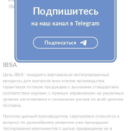
Viscoderm Skinko E 5мл
BODY KIT 2х3мл
(Вискодерм Скинко Е)
(Профайло Боди)
Подпишитесь
на наш канал в Telegram
Подписаться
IBSA
Цель IBSA - внедрить вертикально интегрированные
процессы для контроля всех этапов производства,
гарантируя готовую продукцию с высокими стандартами
соответствия нормам, с прямым управлением на различных
уровнях изготовления и снижением рисков по всей цепочке
поставок.
Поэтому данный производитель скрупулёзно относится к
вопросу по дальнейшему развитию уже прошедших
тестирование компонентов с целью превращения их в