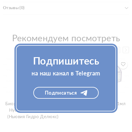
Отзывы (0)
Рекомендуем посмотреть
Подпишитесь
на наш канал в Telegram
Подписаться
Биоревитализант Neauvia
Филлер Stylage M 2x1мл
Hydro DeLuxe 2x2,5мл
(Стилаж М)
(Ньювия Гидро Делюкс)