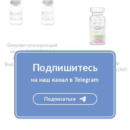
Биоревитализирующий
лосьон BIOFORMULA
Скинбустер с
Jalucomplex 3, 2мл
аминокислотами mp
(Биоформула Ялкомплекс
Подпишитесь
systems DNA Lift 1х5мл (МП
3)
Систем)
на наш канал в Telegram
Узнать цену
Подписаться
Узнать цену