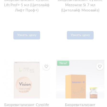
Lift Prof+ 5 мл (Цитолайф
Mezowise Si 7 мл
Лифт Проф+)
(Цитолайф Мезовайз)
Узнать цену
Узнать цену
New!
Биоревитализант Cytolife
Биоревитализант