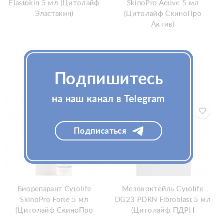
Elastokin 5 мл (Цитолайф
SkinoPro Active 5 мл
Эластакин)
(Цитолайф СкиноПро
Актив)
Подпишитесь
на наш канал в Telegram
Подписаться
Биорепарант Cytolife
Мезококтейль Cytolife
SkinoPro Forte 5 мл
DG23 PDRN Fibroblast 5 мл
(Цитолайф СкиноПро
(Цитолайф ПДРН