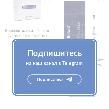
Биоревитализант Jalupro
2x30мг+3мл+2х100мг
(Ялупро)
Подпишитесь
Биоревитализант Bellarti
на наш канал в Telegram
Узнать цену
Estilla 1х3мл (Белларти
Естилла)
Подписаться
Узнать цену