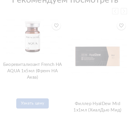
Рекомендуем посмотреть
Биоревитализант French HA
AQUA 1x5мл (Френч HA
Аква)
Узнать цену
Филлер HyalDew Mid
1x1мл (ХиалДью Мид)