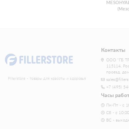
MESOHYAL
(Мез
Контакты
ООО "ГБ Т
115114, Ро
проезд, до
Fillerstore - товары для красоты и здоровья
sales@fillers
+7 (495) 54
Часы рабо
Пн-Пт - с 1
Сб - с 10:0
ВС - выход