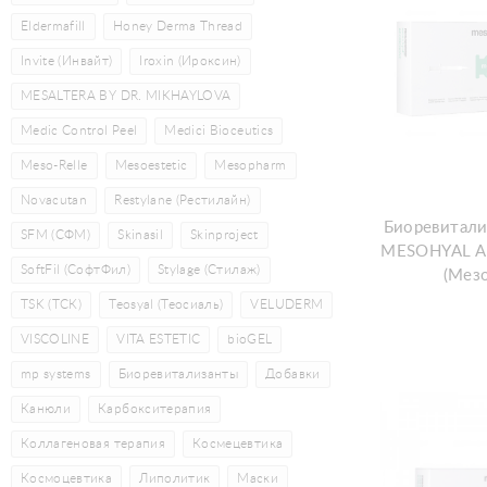
Eldermafill
Honey Derma Thread
Invite (Инвайт)
Iroxin (Ироксин)
MESALTERA BY DR. MIKHAYLOVA
Medic Control Peel
Medici Bioceutics
Meso-Relle
Mesoestetic
Mesopharm
Novacutan
Restylane (Рестилайн)
Биоревитали
SFM (СФМ)
Skinasil
Skinproject
MESOHYAL A
SoftFil (СофтФил)
Stylage (Стилаж)
(Мез
TSK (ТСК)
Teosyal (Теосиаль)
VELUDERM
VISCOLINE
VITA ESTETIC
bioGEL
mp systems
Биоревитализанты
Добавки
Канюли
Карбокситерапия
Коллагеновая терапия
Космецевтика
Космоцевтика
Липолитик
Маски