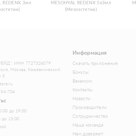
 REDENX 3мл
MESOHYAL REDENX 5х3мл
M
оэстетик)
(Мезоэстетик)
Информация
РЕЙД", ИНН 7727326079
Скачать приложение
ссия, Москва, Кожевнический
Бонусы
м 3
Вакансии
tore.ru
Контакты
-54-704
Новости
ты:
Производители
0:00 до 19:00
Сотрудничество
0 до 13:00
Наша команда
ной
Нам доверяют