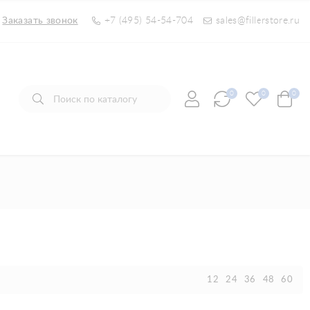
Заказать звонок
+7 (495) 54-54-704
sales@fillerstore.ru
0
0
0
12
24
36
48
60