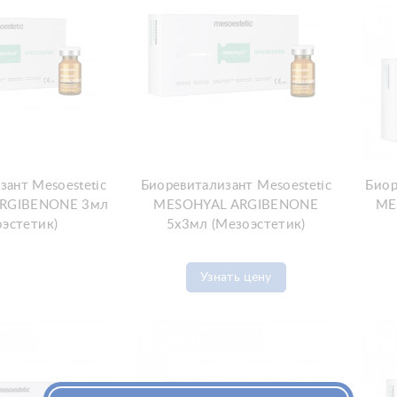
зант Mesoestetic
Биоревитализант Mesoestetic
Биор
RGIBENONE 3мл
MESOHYAL ARGIBENONE
ME
оэстетик)
5х3мл (Мезоэстетик)
Узнать цену