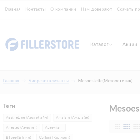
Главная
Контакты
О компании
Нам доверяют
Скачать п
Каталог
Акции
Главная
Биоревитализанты
Mesoestetic(Мезоэстетик)
Теги
Mesoes
AestheLine (АэстэЛайн)
Amalain (Амалайн)
Anestet (Анестет)
Aurevitelli
BTpeel(БТпил)
Collost (Коллост)