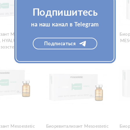
Подпишитесь
на наш канал в Telegram
зант Mesoestetic
Биоревитализант Mesoestetic
Биор
 HYALURONIC
MESOHYAL HYALURONIC
MES
Подписаться
зоэстетик)
5х3мл(Мезоэстетик)
зант Mesoestetic
Биоревитализант Mesoestetic
Биор