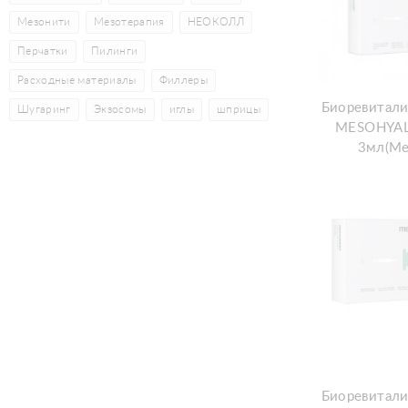
Мезонити
Мезотерапия
НЕОКОЛЛ
Перчатки
Пилинги
Расходные материалы
Филлеры
Биоревитали
Шугаринг
Экзосомы
иглы
шприцы
MESOHYAL
3мл(Ме
Биоревитали