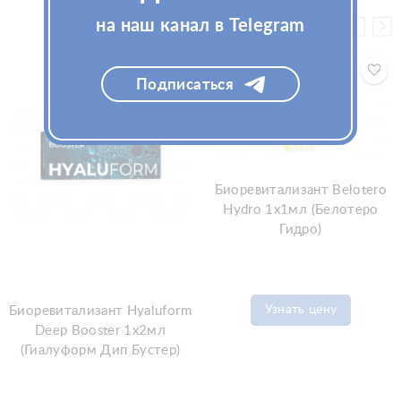
на наш канал в Telegram
Подписаться
Биоревитализант Belotero
Hydro 1x1мл (Белотеро
Гидро)
Узнать цену
Биоревитализант Hyaluform
Deep Booster 1x2мл
(Гиалуформ Дип Бустер)