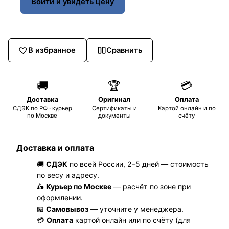
Войти и увидеть цену
В избранное
Сравнить
🚚
🏆
💳
Доставка
Оригинал
Оплата
СДЭК по РФ · курьер
Сертификаты и
Картой онлайн и по
по Москве
документы
счёту
Доставка и оплата
🚚
СДЭК
по всей России, 2–5 дней — стоимость
по весу и адресу.
🛵
Курьер по Москве
— расчёт по зоне при
оформлении.
🏪
Самовывоз
— уточните у менеджера.
💳
Оплата
картой онлайн или по счёту (для