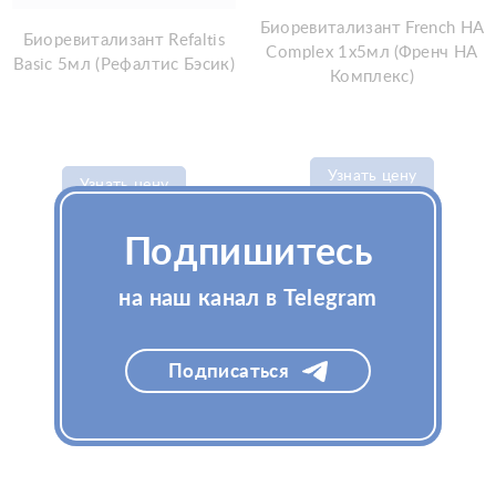
Биоревитализант French HA
Биоревитализант Refaltis
Complex 1x5мл (Френч HA
Basic 5мл (Рефалтис Бэсик)
Комплекс)
Узнать цену
Узнать цену
Подпишитесь
на наш канал в Telegram
Подписаться