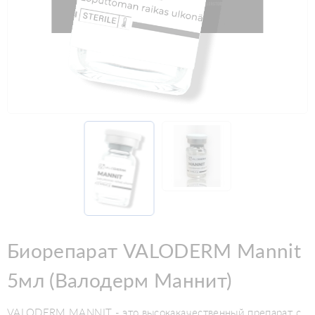
Биорепарат VALODERM Mannit
5мл (Валодерм Маннит)
VALODERM MANNIT - это высокакачественный препарат с