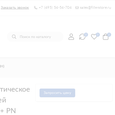
Заказать звонок
+7 (495) 54-54-704
sales@fillerstore.ru
0
0
0
ПН)
тическое
Запросить цену
ей
 + PN