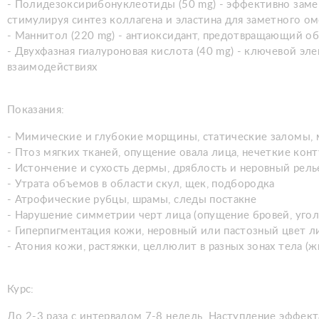
- Полидезоксирибонуклеотиды (50 mg) - эффективно заме
стимулируя синтез коллагена и эластина для заметного 
- Маннитол (220 mg) - антиоксидант, предотвращающий об
- Двухфазная гиалуроновая кислота (40 mg) - ключевой э
взаимодействиях
Показания:
- Мимические и глубокие морщины, статические заломы,
- Птоз мягких тканей, опущение овала лица, нечеткие кон
- Истончение и сухость дермы, дряблость и неровный рел
- Утрата объемов в области скул, щек, подбородка
- Атрофические рубцы, шрамы, следы постакне
- Нарушение симметрии черт лица (опущение бровей, уголко
- Гиперпигментация кожи, неровный или пастозный цвет л
- Атония кожи, растяжки, целлюлит в разных зонах тела (жи
Курс:
До 2-3 раза с интервалом 7-8 недель. Наступление эффекта