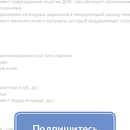
няют поврежденные участки ДНК, способствуют обновлению
омоложения
разование свободных радикалов и замедляющий распад глик
лемент межклеточного матрикса, который поддерживает стру
 мелкоморщинистый тип старения
туры
ьеф кожи
в глаз и rуб, др.)
ица
вот, бедра, ягодицы, др.)
Подпишитесь
 - спустя 3 недели, первые признаки на 2 неделе.