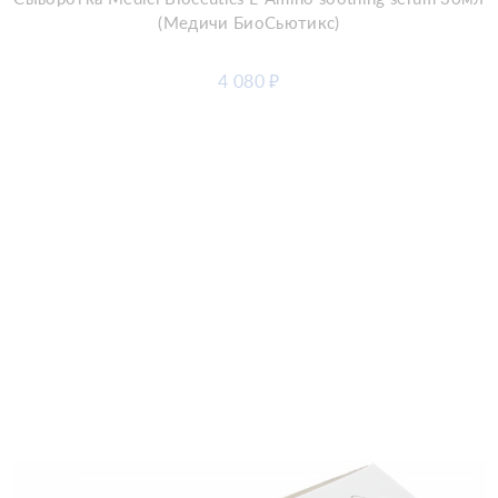
(Медичи БиоСьютикс)
4 080
₽