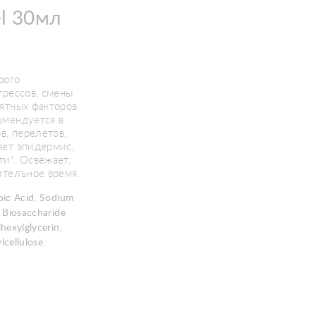
el 30мл
рого
трессов, смены
ятных факторов
омендуется в
в, перелётов.
яeт эпидepмиc,
и". Ocвeжaeт,
итeлънoe вpeмя.
bic Acid, Sodium
 Biosaccharide
hexylglycerin,
cellulose.