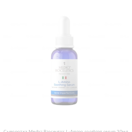
Добавить в корзину
Сыворотка Medici Bioceutics L-Amino soothing serum 30мл