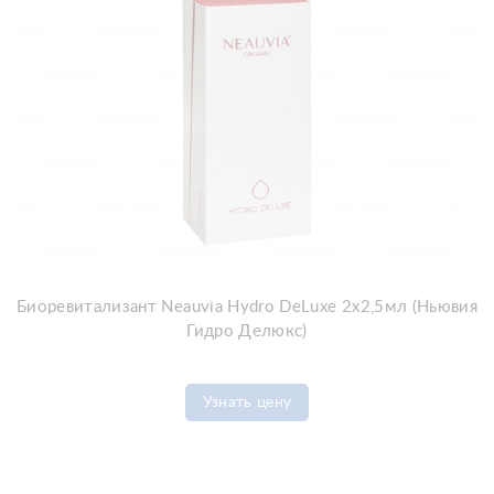
Биоревитализант Neauvia Hydro DeLuxe 2x2,5мл (Ньювия
Гидро Делюкс)
Узнать цену