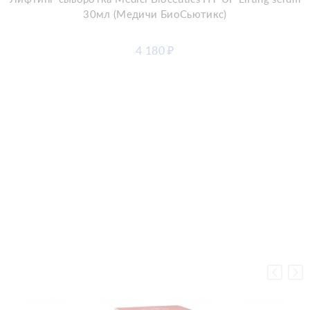
30мл (Медичи БиоСьютикс)
4 180
₽