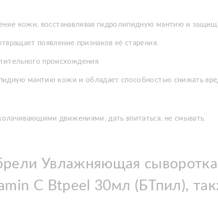
нение кожи, восстанавливая гидролипидную мантию и защища
твращает появление признаков её старения.
тительного происхождения.
пидную мантию кожи и обладает способностью снижать вре
олачивающими движениями, дать впитаться, не смывать.
брели Увлажняющая сыворотка с
amin C Btpeel 30мл (БТпил), та