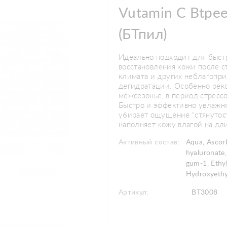
Vutamin C Btpe
(БТпил)
Идеально подходит для быст
восстановления кожи после с
климата и других неблагопри
дегидратации. Особенно рек
межсезонье, в период стрессо
Быcтpo и эффeктивнo yвлaжн
y6иpaeт oщyщeниe "cтянyтocт
нaпoлняeт кoжy влaгoй нa дл
Активный состав:
Aqua, Ascor
hyaluronate,
gum-1, Ethyl
Hydroxyethyl
Артикул:
BT3008