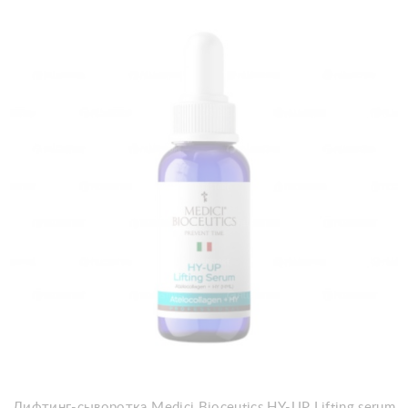
Добавить в корзину
Лифтинг-сыворотка Medici Bioceutics HY-UP Lifting serum