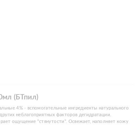
0мл (БТпил)
тальные 4% - вспомогательные ингредиенты натурального
 других неблагоприятных факторов дегидратации.
ирает ощущение "стянутости". Освежает, наполняет кожу