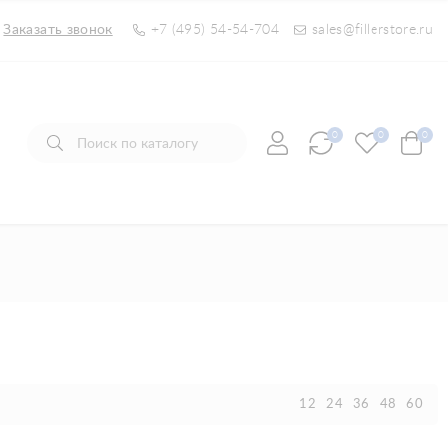
Заказать звонок
+7 (495) 54-54-704
sales@fillerstore.ru
0
0
0
12
24
36
48
60