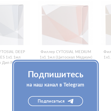
YTOSIAL DEEP
Филлер CYTOSIAL MEDIUM
Фил
ES 1х1.1мл
1x1.1мл (Цитосиал Медиум)
1х1
л Дип Ринклс)
Подпишитесь
на наш канал в Telegram
Подписаться