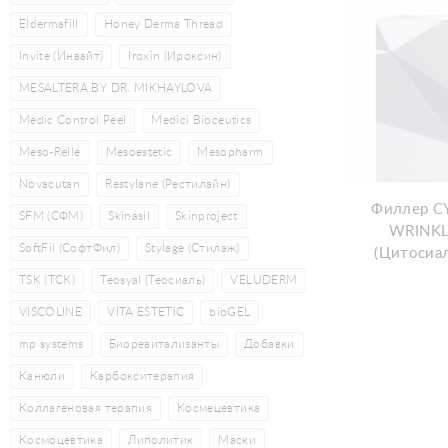
Eldermafill
Honey Derma Thread
Invite (Инвайт)
Iroxin (Ироксин)
MESALTERA BY DR. MIKHAYLOVA
Medic Control Peel
Medici Bioceutics
Meso-Relle
Mesoestetic
Mesopharm
Novacutan
Restylane (Рестилайн)
Филлер C
SFM (СФМ)
Skinasil
Skinproject
WRINKL
SoftFil (СофтФил)
Stylage (Стилаж)
(Цитосиа
TSK (ТСК)
Teosyal (Теосиаль)
VELUDERM
VISCOLINE
VITA ESTETIC
bioGEL
mp systems
Биоревитализанты
Добавки
Канюли
Карбокситерапия
Коллагеновая терапия
Космецевтика
Космоцевтика
Липолитик
Маски