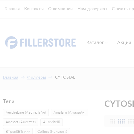
Главная
Контакты
О компании
Нам доверяют
Скачать п
Каталог
Акции
Главная
Филлеры
CYTOSIAL
Теги
CYTOS
AestheLine (АэстэЛайн)
Amalain (Амалайн)
Anestet (Анестет)
Aurevitelli
BTpeel(БТпил)
Collost (Коллост)