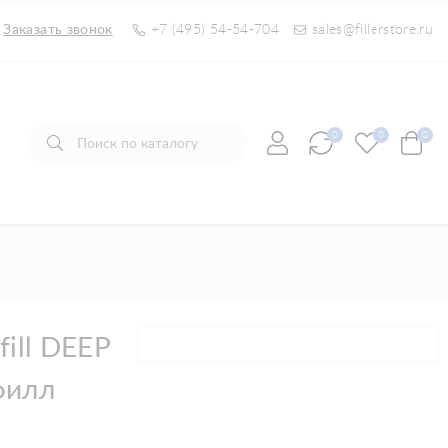
Заказать звонок
+7 (495) 54-54-704
sales@fillerstore.ru
0
0
0
ill DEEP
филл