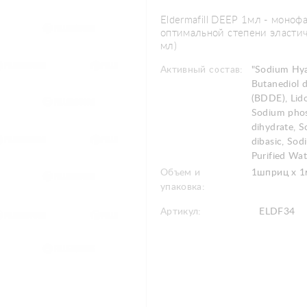
Eldermafill DEEP 1мл - моно
оптимальной степени эластич
мл)
Активный состав:
"Sodium Hya
Butanediol d
(BDDE), Lid
Sodium pho
dihydrate, 
dibasic, Sod
Purified Wat
Объем и
1шприц х 1
упаковка:
Артикул:
ELDF34