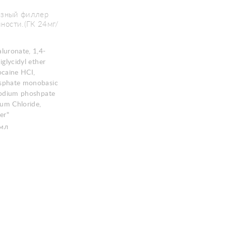
фазный филлер
ности.(ГК 24мг/
luronate, 1,4-
iglycidyl ether
ocaine HCI,
sphate monobasic
Sodium phoshpate
ium Chloride,
er"
мл