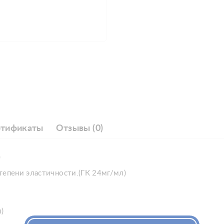
ртификаты
Отзывы (0)
)
тепени эластичности.(ГК 24мг/мл)
ы)