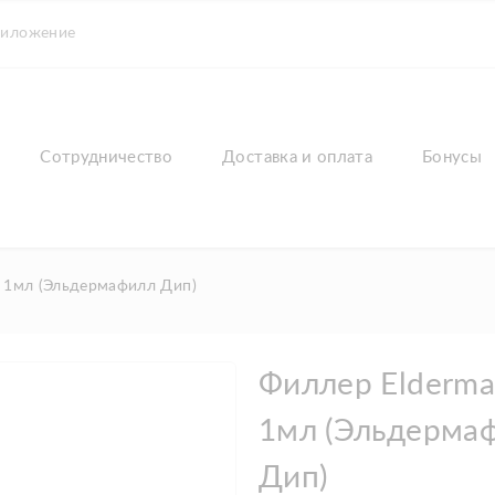
риложение
Сотрудничество
Доставка и оплата
Бонусы
P 1мл (Эльдермафилл Дип)
Филлер Eldermaf
1мл (Эльдерма
Дип)