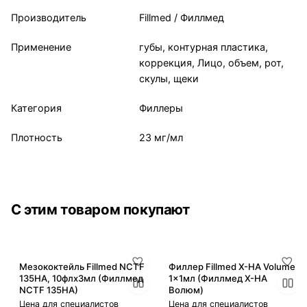
Производитель
Fillmed / Филлмед
Применение
губы, контурная пластика,
коррекция, Лицо, объем, рот,
скулы, щеки
Категория
Филлеры
Плотность
23 мг/мл
С этим товаром покупают
Мезококтейль Fillmed NCTF
Филлер Fillmed X-HA Volume
135HA, 10флx3мл (Филлмед
1x1мл (Филлмед X-HA
NCTF 135HA)
Волюм)
Цена для специалистов
Цена для специалистов