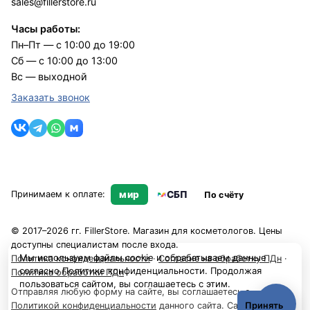
sales@fillerstore.ru
Часы работы:
Пн–Пт — с 10:00 до 19:00
Сб — с 10:00 до 13:00
Вс — выходной
Заказать звонок
Принимаем к оплате:
мир
СБП
По счёту
© 2017–2026 гг. FillerStore. Магазин для косметологов. Цены
доступны специалистам после входа.
Мы используем файлы cookie и обрабатываем данные
Политика конфиденциальности
·
Согласие на обработку ПДн
·
согласно
Политике конфиденциальности
. Продолжая
Политика обработки ПДн
пользоваться сайтом, вы соглашаетесь с этим.
Отправляя любую форму на сайте, вы соглашаетесь с
Принять
Политикой конфиденциальности
данного сайта. Сайт носит