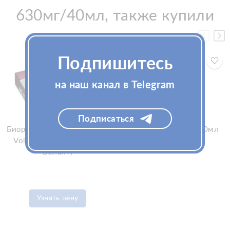
630мг/40мл, также купили
Подпишитесь
на наш канал в Telegram
Подписаться
Биоревитализант Juvederm
Aesthefill V200, 1x200мл
Volite 2x1мл (Ювидерм
(Аэстефилл)
Волайт)
Узнать цену