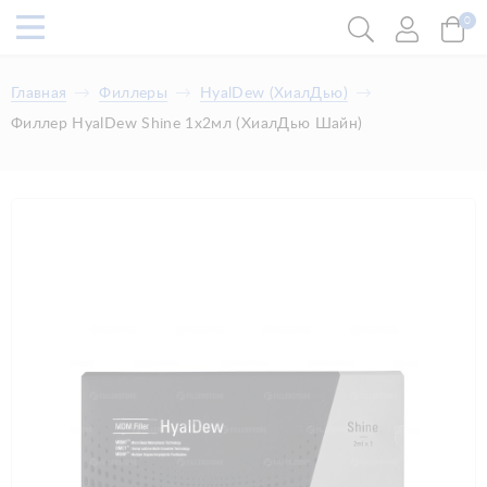
0
Главная
Филлеры
HyalDew (ХиалДью)
Филлер HyalDew Shine 1x2мл (ХиалДью Шайн)