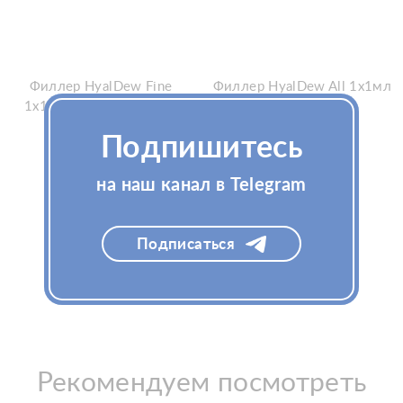
Филлер HyalDew Fine
Филлер HyalDew All 1x1мл
1x1мл (ХиалДью Файн)
(ХиалДью Ол)
Подпишитесь
на наш канал в Telegram
Узнать цену
Узнать цену
Подписаться
Рекомендуем посмотреть