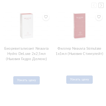
Биоревитализант Neauvia
Филлер Neauvia Stimulate
Hydro DeLuxe 2x2,5мл
1x1мл (Ньювия Стимулейт)
(Ньювия Гидро Делюкс)
Узнать цену
Узнать цену