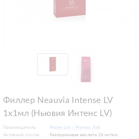
Филлер Neauvia Intense LV
1x1мл (Ньювия Интенс LV)
Производитель:
Matex Lab / Матекс Лаб
Активный состав:
Гиалуроновая кислота 26 мг/мл,