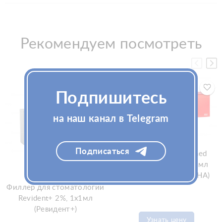
Рекомендуем посмотреть
Подпишитесь
на наш канал в Telegram
Подписаться
Мезококтейль Fillmed
NCTF 135HA, 5флx3мл
(Филлмед NCTF 135HA)
Филлер для стоматологии
Revident+ 2%, 1x1мл
(Ревидент+)
Узнать цену