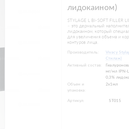
лидокаином)
​STYLAGE L BI-SOFT FILLER 
– это дермальный наполнител
лидокаином, который специа
для увеличения объема и ко
контуров лица.
Производитель:
Vivacy Styl
Стилаж)
Активный состав:
Гиалуронов
мг/мл IPN-
0,3% лидок
Объем и
2x1мл
упаковка:
Артикул:
ST015