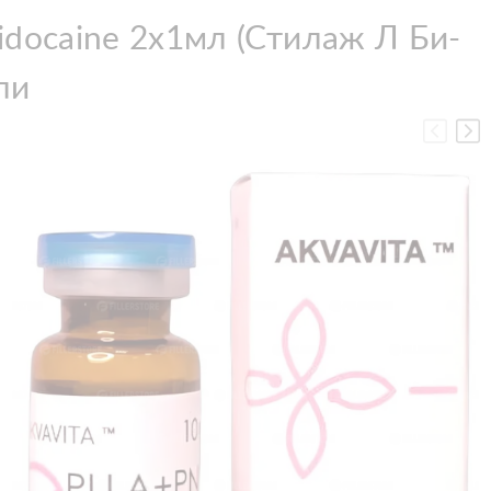
idocaine 2x1мл (Стилаж Л Би-
ли