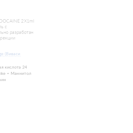
LIDOCAINE 2X1ml
ь с
льно разработан
ррекции
age (Виваси
ая кислота 24
Like + Маннитол
аин