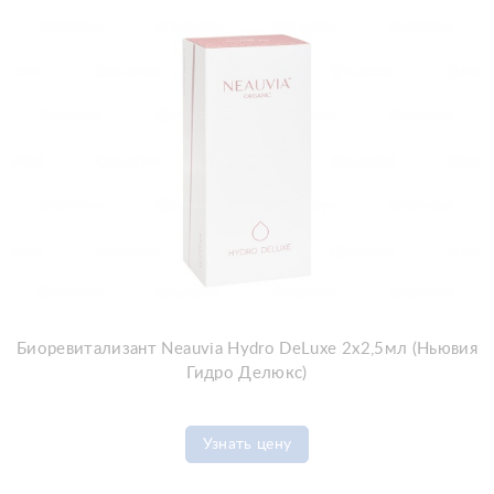
Биоревитализант Neauvia Hydro DeLuxe 2x2,5мл (Ньювия
Гидро Делюкс)
Узнать цену