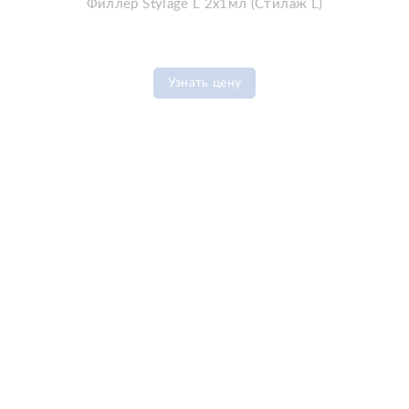
Филлер Stylage L 2x1мл (Стилаж L)
Узнать цену