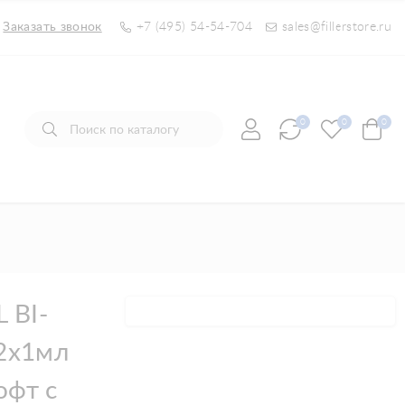
Заказать звонок
+7 (495) 54-54-704
sales@fillerstore.ru
0
0
0
 BI-
 2x1мл
офт с