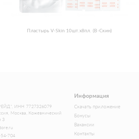
Пластырь V-Skin 10шт.x8пл. (В-Скин)
Информация
РЕЙД", ИНН 7727326079
Скачать приложение
ссия, Москва, Кожевнический
Бонусы
м 3
Вакансии
tore.ru
Контакты
-54-704