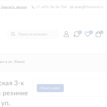
Заказать звонок
+7 (495) 54-54-704
sales@fillerstore.ru
0
0
0
т в уп. (Гекса)
кая 3-х
Узнать цену
а резинке
 уп.