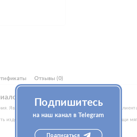
ртификаты
Отзывы (0)
иалов нестерильная (желтая)
Подпишитесь
ния. Является необходимым атрибутом при работе с клиент
на наш канал в Telegram
ь изделие на лице. Закрепляется на голове при помощи мягк
Подписаться