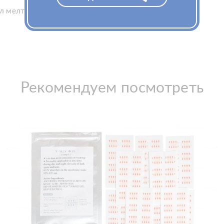
мелтблау, трёхслойная, на завязках.
Рекомендуем посмотреть