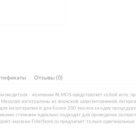
ртификаты
Отзывы (0)
оизводителя - компании RI.MOS представляет собой иглу, п
 Mesoram изготовлены из японской запатентованной легиро
 для мезотерапии и для более 200 уколов за одну процедуру
нкими стенками идеально подходят для проведения склерот
рнет-магазин FillerStore.ru предлагает только оригинальн