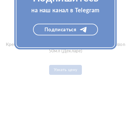
на наш канал в Telegram
Подписаться
Крем для лица Declare Stress Balance Couperose Solution
50мл (Декларе)
Узнать цену