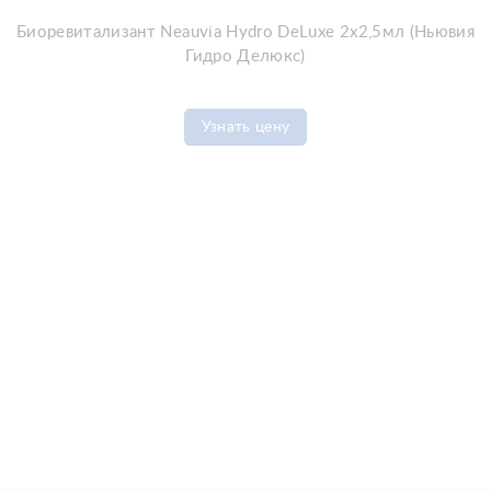
Биоревитализант Neauvia Hydro DeLuxe 2x2,5мл (Ньювия
Гидро Делюкс)
Узнать цену