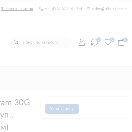
Заказать звонок
+7 (495) 54-54-704
sales@fillerstore.ru
0
0
0
ram 30G
Узнать цену
уп.,
м)