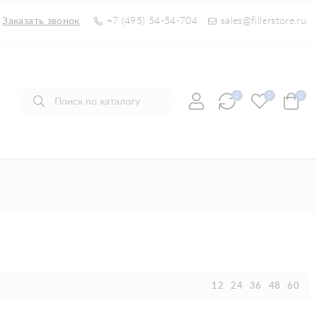
Заказать звонок
+7 (495) 54-54-704
sales@fillerstore.ru
0
0
0
12
24
36
48
60