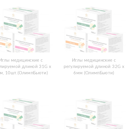
Иглы медицинские с
Иглы медицинские с
улируемой длиной 31G х
регулируемой длиной 32G х
м, 10шт.(ОлимпБьюти)
6мм (ОлимпБьюти)