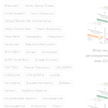
Eldermafill
Honey Derma Thread
Invite (Инвайт)
Iroxin (Ироксин)
MESALTERA BY DR. MIKHAYLOVA
Medic Control Peel
Medici Bioceutics
Meso-Relle
Mesoestetic
Mesopharm
Novacutan
Restylane (Рестилайн)
Иглы ме
SFM (СФМ)
Skinasil
Skinproject
регулируемо
SoftFil (СофтФил)
Stylage (Стилаж)
6мм (О
TSK (ТСК)
Teosyal (Теосиаль)
VELUDERM
VISCOLINE
VITA ESTETIC
bioGEL
mp systems
Биоревитализанты
Добавки
Канюли
Карбокситерапия
Коллагеновая терапия
Космецевтика
Космоцевтика
Липолитик
Маски