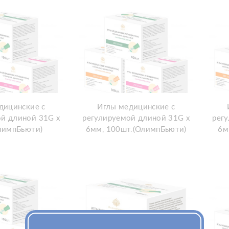
дицинские с
Иглы медицинские с
й длиной 31G х
регулируемой длиной 31G х
рег
лимпБьюти)
6мм, 100шт.(ОлимпБьюти)
6м