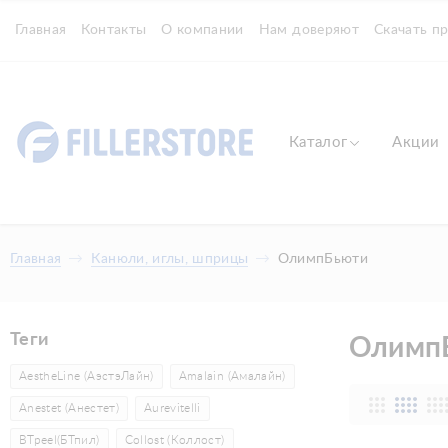
Главная
Контакты
О компании
Нам доверяют
Скачать п
Каталог
Акции
Главная
Канюли, иглы, шприцы
ОлимпБьюти
Теги
Олимп
AestheLine (АэстэЛайн)
Amalain (Амалайн)
Anestet (Анестет)
Aurevitelli
BTpeel(БТпил)
Collost (Коллост)