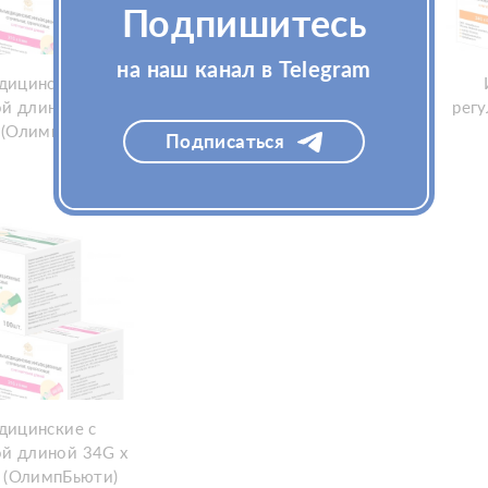
Подпишитесь
на наш канал в Telegram
дицинские с
Иглы медицинские с
й длиной 32G х
регулируемой длиной 32G х
рег
.(ОлимпБьюти)
7мм, 100шт.(ОлимпБьюти)
Подписаться
дицинские с
й длиной 34G х
 (ОлимпБьюти)