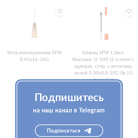
Игла инъекционная SFM
Шприц SFM 1,0мл.
0,45x16-26G
Инсулин. U-100 (3-х комп.),
однораз. стер. с интегрир.
иглой 0,30х8,0-30G № 10
(полибэг)
Узнать цену
Подпишитесь
Узнать цену
на наш канал в Telegram
Подписаться