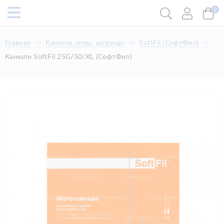
0
Главная
Канюли, иглы, шприцы
SoftFil (СофтФил)
Канюли SoftFil 25G/50/XL (СофтФил)