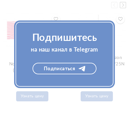
Подпишитесь
на наш канал в Telegram
Биоревитализант
Канюли SoftFil Precision
Novacutan SBio 1x2мл
22G/70/XL, игла 22G/25N
Подписаться
(Новакутан Эсбио)
(СофтФил)
Узнать цену
Узнать цену