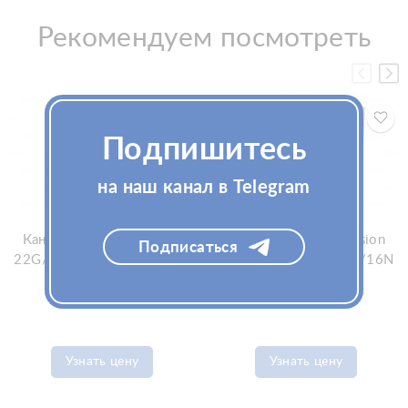
Рекомендуем посмотреть
Подпишитесь
на наш канал в Telegram
Канюли SoftFil Precision
Канюли SoftFil Precision
Подписаться
22G/70/XL, игла 22G/25N
25G/60/XL, игла 25G/16N
(СофтФил)
(СофтФил)
Узнать цену
Узнать цену