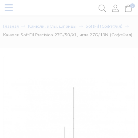
0
Главная
Канюли, иглы, шприцы
SoftFil (СофтФил)
Канюли SoftFil Precision 27G/50/XL, игла 27G/13N (СофтФил)