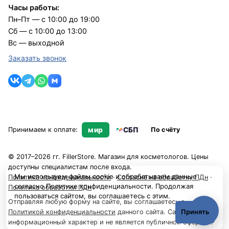
Часы работы:
Пн–Пт — с 10:00 до 19:00
Сб — с 10:00 до 13:00
Вс — выходной
Заказать звонок
Принимаем к оплате:
мир
СБП
По счёту
© 2017–2026 гг. FillerStore. Магазин для косметологов. Цены
доступны специалистам после входа.
Мы используем файлы cookie и обрабатываем данные
Политика конфиденциальности
·
Согласие на обработку ПДн
·
согласно
Политике конфиденциальности
. Продолжая
Политика обработки ПДн
пользоваться сайтом, вы соглашаетесь с этим.
Отправляя любую форму на сайте, вы соглашаетесь с
Политикой конфиденциальности
данного сайта. Сайт носит
Принять
информационный характер и не является публичной офертой.