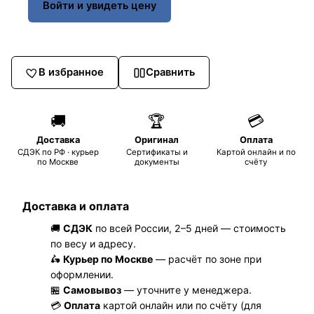
Войти и увидеть цену
В избранное
Сравнить
🚚
🏆
💳
Доставка
Оригинал
Оплата
СДЭК по РФ · курьер
Сертификаты и
Картой онлайн и по
по Москве
документы
счёту
Доставка и оплата
🚚
СДЭК
по всей России, 2–5 дней — стоимость
по весу и адресу.
🛵
Курьер по Москве
— расчёт по зоне при
оформлении.
🏪
Самовывоз
— уточните у менеджера.
💳
Оплата
картой онлайн или по счёту (для