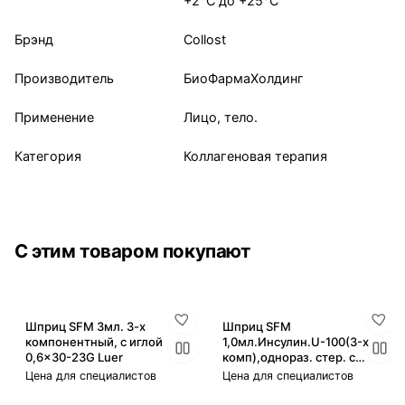
+2°С до +25°С
Брэнд
Collost
Производитель
БиоФармаХолдинг
Применение
Лицо, тело.
Категория
Коллагеновая терапия
С этим товаром покупают
Шприц SFM 3мл. 3-х
Шприц SFM
компонентный, с иглой
1,0мл.Инсулин.U-100(3-х
0,6x30-23G Luer
комп),однораз. стер. с
интегр. иглой 0,30х8,0-30G
Цена для специалистов
Цена для специалистов
№ 10.Бл-10ш