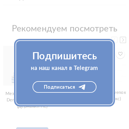
Рекомендуем посмотреть
Подпишитесь
на наш канал в Telegram
Подписаться
Сыворотка для шеи Uvenox
Мезококтейль для волос
NS1, 29.6мл (Ювенокс)
Dermaheal HL 10флx5мл
(Дермахил HL)