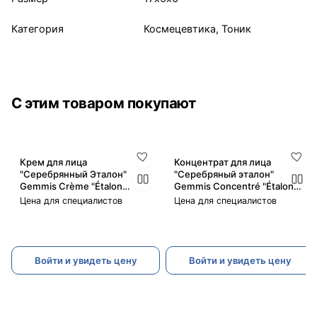
Категория
Космецевтика, Тоник
С этим товаром покупают
Крем для лица
Концентрат для лица
"Серебрянный Эталон"
"Серебряный эталон"
Gemmis Crème "Étalon
Gemmis Concentré "Étalon
D'Argent" 50мл (Джеммис)
D'Argent" 30мл (Джеммис)
Цена для специалистов
Цена для специалистов
Войти и увидеть цену
Войти и увидеть цену