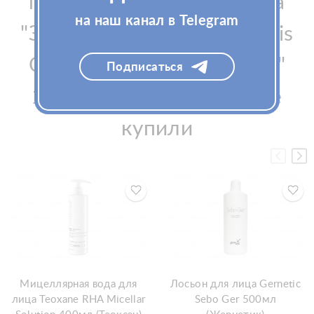
приобрели Гель для лица
на наш канал в Telegram
"Золотой абсолют" Gemmis
Gel purifiant "Absolu D'Or"
Подписаться
200мл (Джеммис), также
купили
Мицеллярная вода для
Лосьон для лица Gernetic
лица Teoxane RHA Micellar
Sebo Ger 500мл