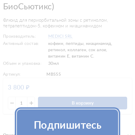
БиоСьютикс)
Флюид для периорбитальной зоны с ретинолом,
тетрапептидом-5, кофеином и ниацинамидом
Производитель:
MEDICI SRL
Активный состав:
кофеин, пептиды, ниацинамид,
ретинол, коллаген, сок алое,
витамин Е, витамин С.
Объем и упаковка:
30мл
Артикул:
MBS55
3 800
₽
В корзину
Подпишитесь