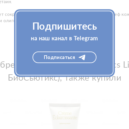
етаин.
ает сократить мимические морщины и разгладить рельеф кож
и олигоэлементов растений.
Подпишитесь
на наш канал в Telegram
Подписаться
рели Крем Medici Bioceutics L
БиоСьютикс), также купили