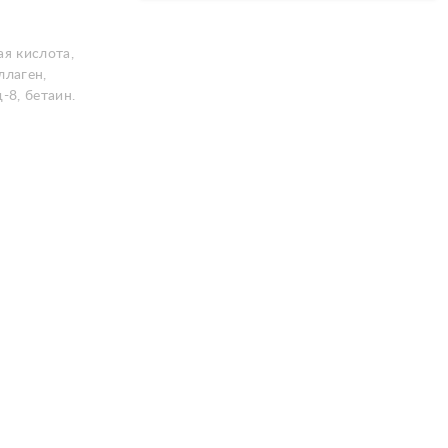
ая кислота,
ллаген,
-8, бетаин.