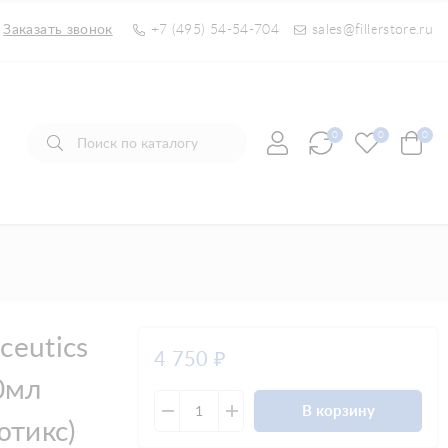
Заказать звонок
+7 (495) 54-54-704
sales@fillerstore.ru
0
0
0
ceutics
4 750
₽
00мл
В корзину
тикс)