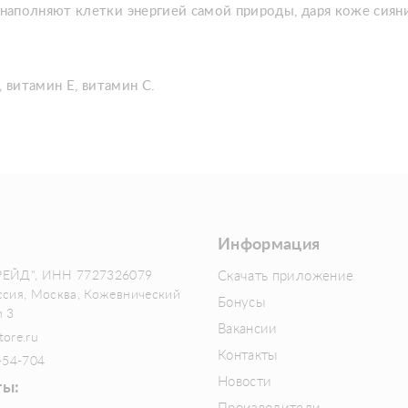
аполняют клетки энергией самой природы, даря коже сияни
 витамин Е, витамин С.
Информация
РЕЙД", ИНН 7727326079
Скачать приложение
ссия, Москва, Кожевнический
Бонусы
м 3
Вакансии
tore.ru
Контакты
-54-704
Новости
ты: