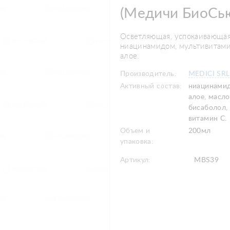
(Медичи БиоСью
Осветляющая, успокаивающая
ниацинамидом, мультивитами
алое.
Производитель:
MEDICI SRL
Активный состав:
ниацинамид
алое, масло
бисаболол, 
витамин С.
Объем и
200мл
упаковка:
Артикул:
MBS39