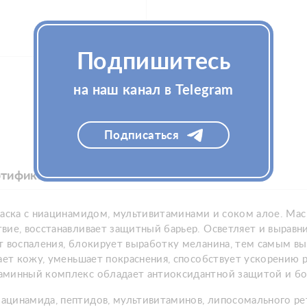
Подпишитесь
на наш канал в Telegram
Подписаться
ртификаты
Отзывы (0)
аска с ниацинамидом, мультивитаминами и соком алое. Мас
вие, восстанавливает защитный барьер. Осветляет и вырав
т воспаления, блокирует выработку меланина, тем самым вы
вает кожу, уменьшает покраснения, способствует ускорению
аминный комплекс обладает антиоксидантной защитой и бор
цинамида, пептидов, мультивитаминов, липосомального рети