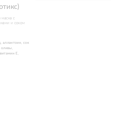
тикс)
 маска с
нами и соком
, аллантоин, сок
 оливы,
витамин Е,