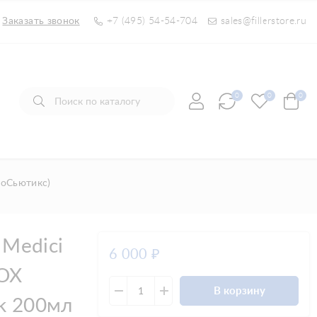
Заказать звонок
+7 (495) 54-54-704
sales@fillerstore.ru
0
0
0
иоСьютикс)
 Medici
6 000
₽
iOX
В корзину
sk 200мл