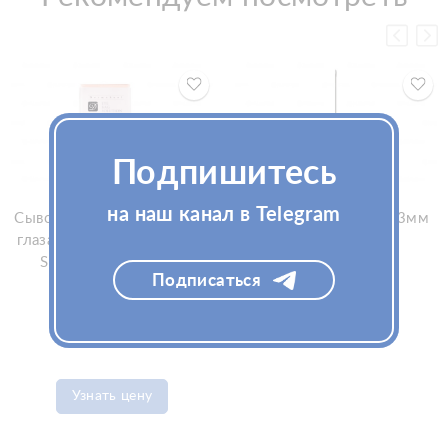
Подпишитесь
на наш канал в Telegram
Сыворотка от мешков под
Мезоигла TSK 27Gx13мм
глазами Dermaheal Eyebag
Solution 1флx1.5мл
Подписаться
(Дермахил Айбег
Солюшен)
Узнать цену