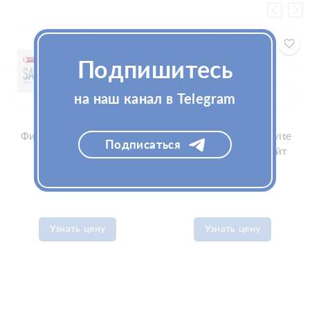
Подпишитесь
на наш канал в Telegram
Филлер Sardenya Deep
Биоревитализант Invite
Подписаться
lidocaine 1x1,1мл
Fibroface 5мл (Инвайт
(Сардиния Дип)
Фиброфейс)
Узнать цену
Узнать цену