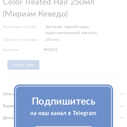
Color Treated Hair 250мл
(Мириам Кеведо)
Активный состав:
Экстракт черной икры,
гидролизованный кератин
Объем и упаковка:
250 мл
Артикул:
MQ435
Узнать цену
Описание
Подпишитесь
Характеристики
на наш канал в Telegram
Документы