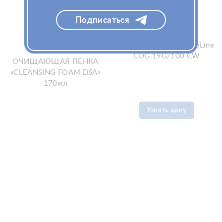
Подписаться
Мезонити PDO AestheLine
COG 19G/100 СW
ОЧИЩАЮЩАЯ ПЕНКА
«CLEANSING FOAM DSA»
170мл
Узнать цену