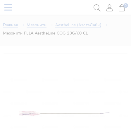
0
Главная
Мезонити
AestheLine (АэстэЛайн)
Мезонити PLLA AestheLine COG 23G/60 CL