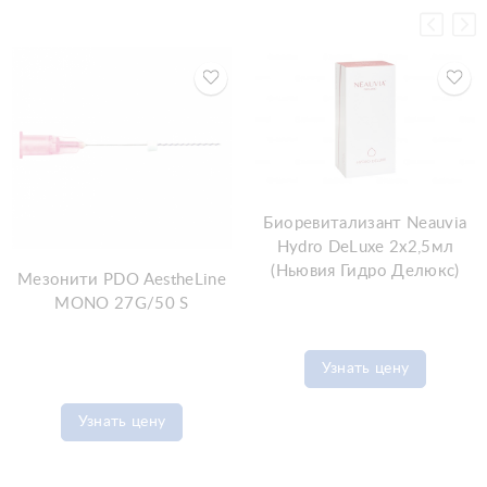
Биоревитализант Neauvia
Hydro DeLuxe 2x2,5мл
(Ньювия Гидро Делюкс)
Мезонити PDO AestheLine
MONO 27G/50 S
Узнать цену
Узнать цену