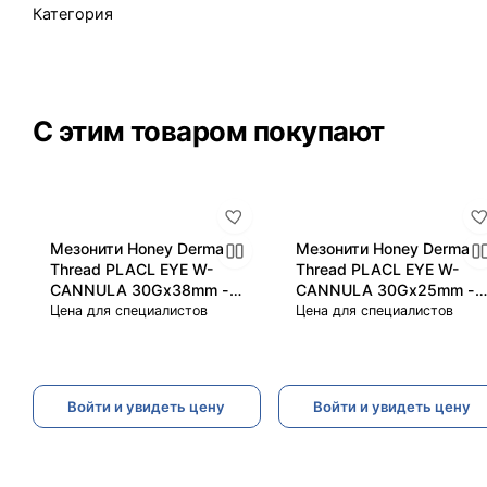
Категория
С этим товаром покупают
Мезонити Honey Derma
Мезонити Honey Derma
Thread PLACL EYE W-
Thread PLACL EYE W-
CANNULA 30Gx38mm -
CANNULA 30Gx25mm -
60mm (Хани Дерма
30mm (Хани Дерма
Цена для специалистов
Цена для специалистов
Фред)
Фред)
Войти и увидеть цену
Войти и увидеть цену