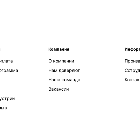
м
Компания
Инфор
оплата
О компании
Произ
рограмма
Нам доверяют
Сотру
Наша команда
Конта
Вакансии
устрии
зыв