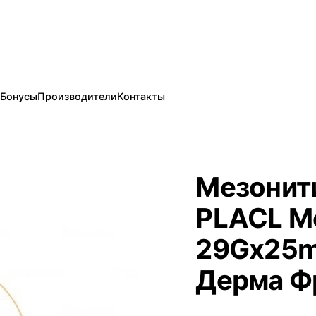
Бонусы
Производители
Контакты
Мезонит
PLACL M
29Gx25m
Дерма Ф