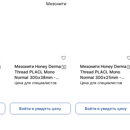
Мезонити
Мезонити Honey Derma
Мезонити Honey Derma
Thread PLACL Mono
Thread PLACL Mono
Normal 30Gx38mm -
Normal 30Gx25mm -
60mm (Хани Дерма
30mm (Хани Дерма
Цена для специалистов
Цена для специалистов
Фред)
Фред)
Войти и увидеть цену
Войти и увидеть цену