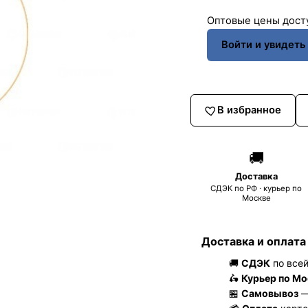
Оптовые цены досту
Войти и увидеть
В избранное
🚚
Доставка
СДЭК по РФ · курьер по
Москве
Доставка и оплата
🚚
СДЭК
по всей
🛵
Курьер по Мо
🏪
Самовывоз
—