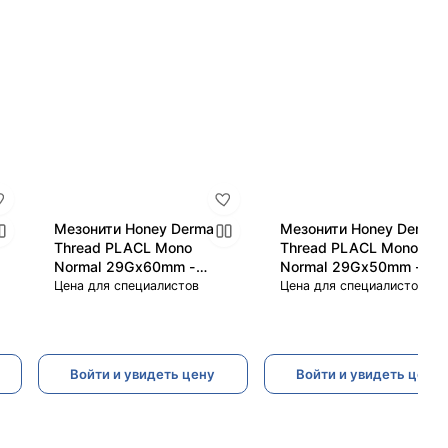
Мезонити Honey Derma
Мезонити Honey Derma
Thread PLACL Mono
Thread PLACL Mono
Normal 29Gx60mm -
Normal 29Gx50mm -
100mm (Хани Дерма
80mm (Хани Дерма
Цена для специалистов
Цена для специалистов
Фред)
Фред)
Войти и увидеть цену
Войти и увидеть цену