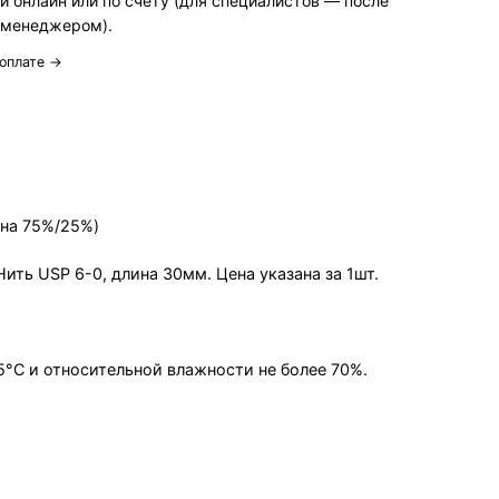
й онлайн или по счёту (для специалистов — после
 менеджером).
 оплате →
она 75%/25%)
Нить USP 6-0, длина 30мм. Цена указана за 1шт.
5°С и относительной влажности не более 70%.