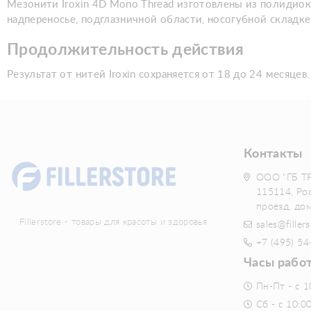
Мезонити Iroxin 4D Mono Thread изготовлены из полидиок
надпереносье, подглазничной области, носогубной складке
Продолжительность действия
Результат от нитей Iroxin сохраняется от 18 до 24 месяцев.
Контакты
ООО "ГБ Т
115114, Ро
проезд, до
Fillerstore - товары для красоты и здоровья
sales@fillers
+7 (495) 54
Часы рабо
Пн-Пт - с 1
Сб - с 10:0