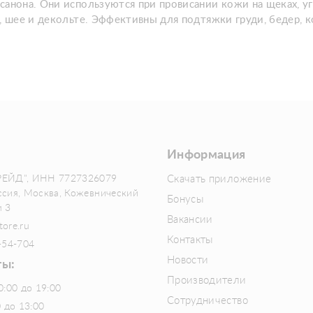
санона. Они используются при провисании кожи на щеках, уг
, шее и декольте. Эффективны для подтяжки груди, бедер, к
Информация
РЕЙД", ИНН 7727326079
Скачать приложение
ссия, Москва, Кожевнический
Бонусы
м 3
Вакансии
tore.ru
Контакты
-54-704
Новости
ты:
Производители
0:00 до 19:00
Сотрудничество
0 до 13:00