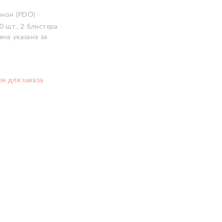
нон (PDO)
0 шт., 2 блистера
ена указана за
н для заказа