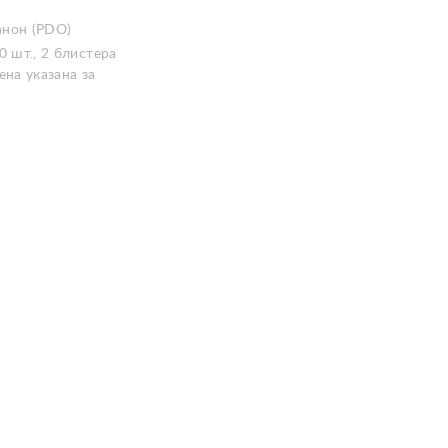
нон (PDO)
0 шт., 2 блистера
ена указана за