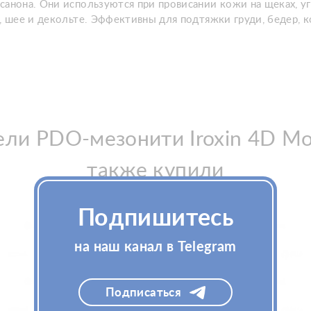
санона. Они используются при провисании кожи на щеках, уг
, шее и декольте. Эффективны для подтяжки груди, бедер, к
ели PDO-мезонити Iroxin 4D M
также купили
Подпишитесь
на наш канал в Telegram
Подписаться