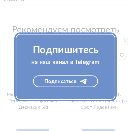
Рекомендуем посмотреть
Подпишитесь
на наш канал в Telegram
Подписаться
Мезококтейль для лица
Филлер Belotero Soft
Dermaheal SR 1флx5мл
Lidocaine 1x1мл (Белотеро
(Дермахил SR)
Софт Лидокаин)