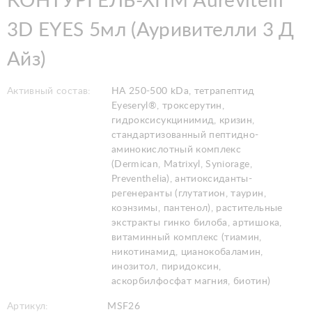
КОНТУРГЕЛЬ-ХПМ Aurevitelli
3D EYES 5мл (Ауривителли 3 Д
Айз)
Активный состав:
HA 250-500 kDa, тетрапептид
Eyeseryl®, троксерутин,
гидроксисукцинимид, кризин,
стандартизованный пептидно-
аминокислотный комплекс
(Dermican, Matrixyl, Syniorage,
Preventhelia), антиоксиданты-
регенеранты (глутатион, таурин,
коэнзимы, пантенол), растительные
экстракты гинко билоба, артишока,
витаминный комплекс (тиамин,
никотинамид, цианокобаламин,
инозитол, пиридоксин,
аскорбилфосфат магния, биотин)
Артикул:
MSF26