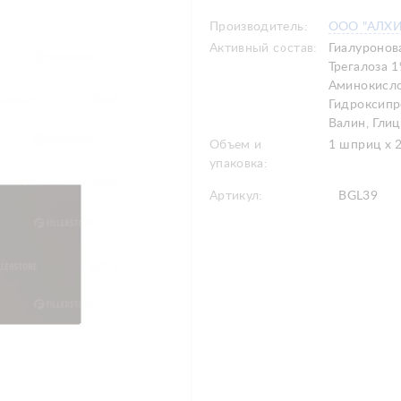
Производитель:
ООО "АЛХ
Активный состав:
Гиалуронов
Трегалоза 1
Аминокисло
Гидроксипр
Валин, Глиц
Объем и
1 шприц х 
упаковка:
Артикул:
BGL39