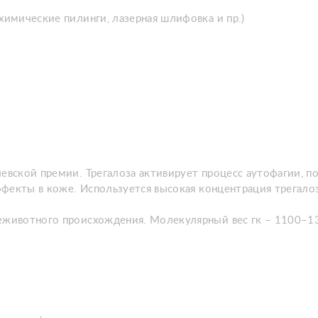
химические пилинги, лазерная шлифовка и пр.)
левской премии. Трегалоза активирует процесс аутофагии, п
эффекты в коже. Используется высокая концентрация трегало
неживотного происхождения. Молекулярный вес гк – 1100–1