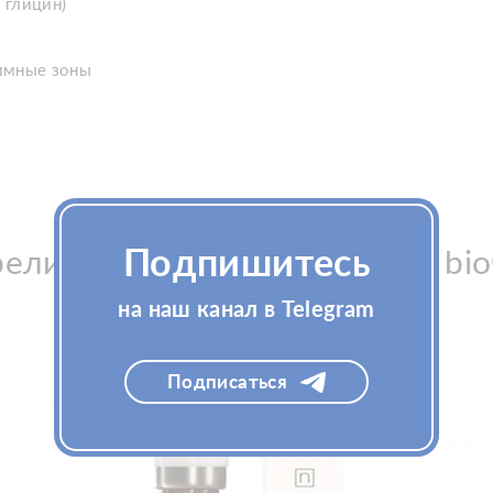
 глицин)
тимные зоны
Подпишитесь
рели Гель интрадермальный bio
Грин), также купили
на наш канал в Telegram
Подписаться