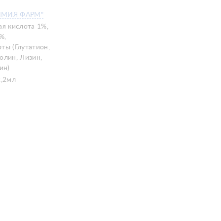
ИМИЯ ФАРМ"
ая кислота 1%,
%,
ты (Глутатион,
олин, Лизин,
ин)
2,2мл