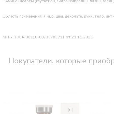
- Аминокислоты (глутатион, гидроксипролин, лизин, валин,
Область применения: Лицо, шея, декольте, руки, тело, ин
№ РУ: Г004-00110-00/03783711 от 21.11.2025
Покупатели, которые приоб