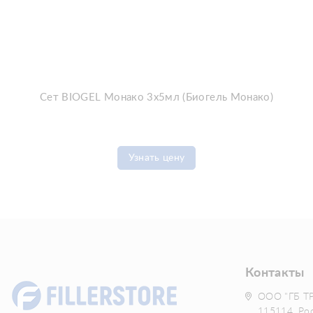
Сет BIOGEL Монако 3х5мл (Биогель Монако)
Узнать цену
Контакты
ООО "ГБ Т
115114, Ро