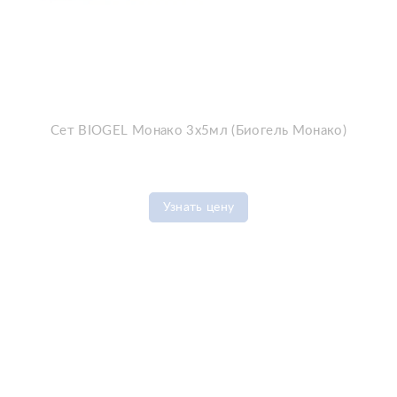
Сет BIOGEL Монако 3х5мл (Биогель Монако)
Узнать цену