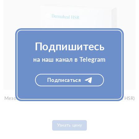
Подпишитесь
на наш канал в Telegram
Подписаться
Мезококтейль Dermaheal HSR 10флx5мл (Дермахил HSR)
Узнать цену