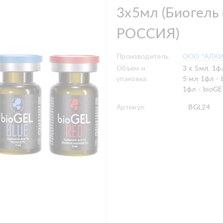
3х5мл (Биогель 
РОССИЯ)
Производитель:
ООО "АЛХ
Объем и
3 х 5мл. 1ф
упаковка:
5 мл 1фл -
1фл - bioG
Артикул:
BGL24