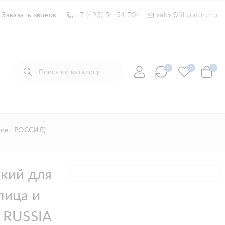
Заказать звонок
+7 (495) 54-54-704
sales@fillerstore.ru
0
0
0
ь сет РОССИЯ)
ский для
лица и
T RUSSIA