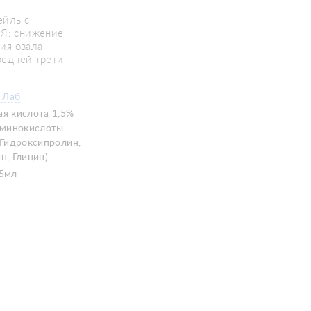
ейль с
Я: снижение
ия овала
редней трети
 Лаб
ая кислота 1,5%
минокислоты
 Гидроксипролин,
н, Глицин)
 5мл