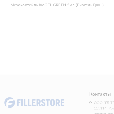
Мезококтейль bioGEL GREEN 5мл (Биогель Грин )
Контакты
ООО "ГБ Т
115114, Ро
проезд, до