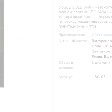
bioGEL GOLD 5мл - мезококт
аминокислотами. ПОКАЗАНИ
тургора кожи лица, деформац
гипотонус мышц-леваторов с
гравитационный птоз
Производитель:
ООО Сигма
Активный состав:
Гиалуронов
DMAE 3% А
(Глутатион,
Лизин, Вали
Объем и
1 флакон х
упаковка:
Артикул:
BGL05