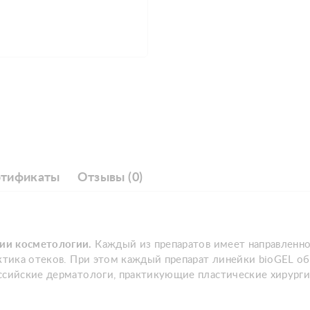
ртификаты
Отзывы (0)
тии косметологии.
Каждый из препаратов имеет направленное
ктика отеков. При этом каждый препарат линейки bioGEL об
оссийские дерматологи, практикующие пластические хирург