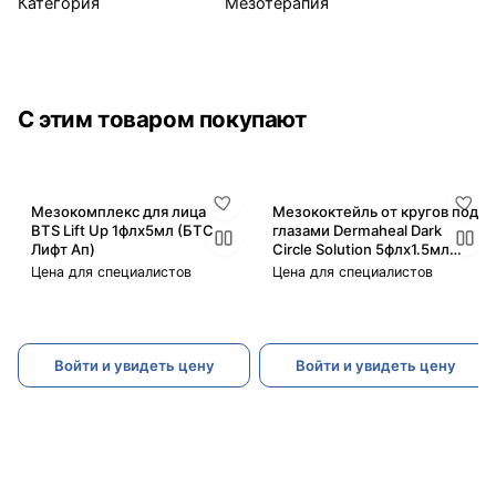
Категория
Мезотерапия
С этим товаром покупают
Мезокомплекс для лица
Мезококтейль от кругов под
BTS Lift Up 1флx5мл (БТС
глазами Dermaheal Dark
Лифт Ап)
Circle Solution 5флx1.5мл
(Дермахил Дарк Серкл
Цена для специалистов
Цена для специалистов
Солюшн)
Войти и увидеть цену
Войти и увидеть цену